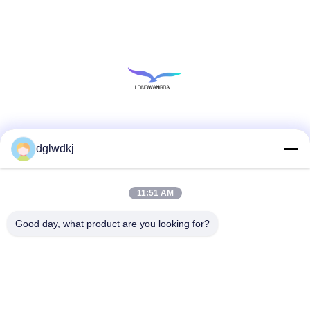
Социальные сети
dglwdkj
11:51 AM
Быстрый контакт
Телефон
Good day, what product are you looking for?
86-135-4928-4581
Электронная почта
info@hmepaper.com