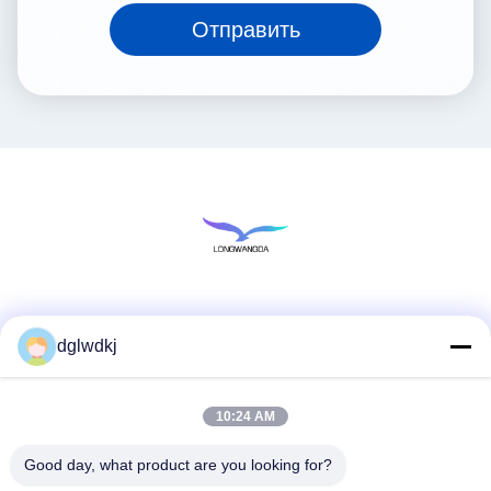
Отправить
Социальные сети
dglwdkj
10:24 AM
Быстрый контакт
Телефон
Good day, what product are you looking for?