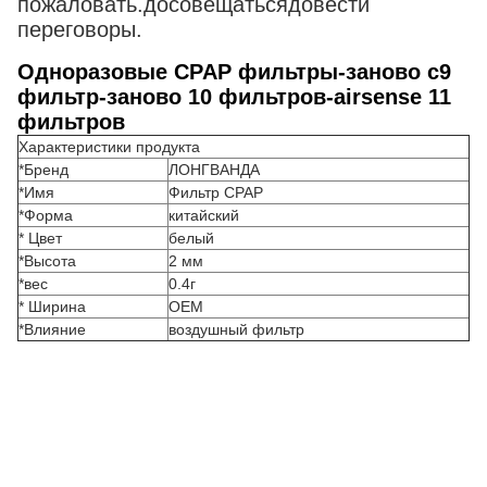
пожаловать.
до
совещаться
до
вести
переговоры
.
Одноразовые CPAP фильтры-заново с9
фильтр-заново 10 фильтров-airsense 11
фильтров
Характеристики продукта
*Бренд
ЛОНГВАНДА
*Имя
Фильтр CPAP
*Форма
китайский
* Цвет
белый
*Высота
2 мм
*вес
0.4г
* Ширина
OEM
*Влияние
воздушный фильтр