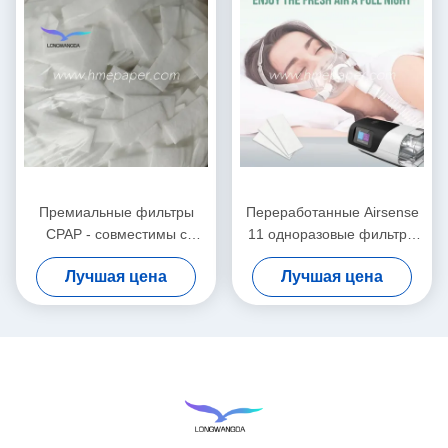
Премиальные фильтры
Переработанные Airsense
CPAP - совместимы с
11 одноразовые фильтры
серией комплектующих
CPAP Заменные фильтры
Лучшая цена
Лучшая цена
Airsense 11
Белый цвет