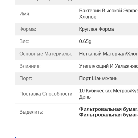
Бактерии Высокой Эффек
Имя:
Хлопок
Форма:
Круглая Форма
Вес:
0.65g
Основные Материалы:
Нетканый Материал/хлоп
Влияние:
Утепляющий И Увлажняю
Порт:
Порт Шэньчжэнь
10 Кубических Метров/куб
Поставка Способности:
День
Фильтровальная бумага
Выделить:
Фильтровальная бумага