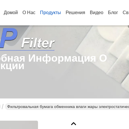
Домой
О Нас
Продукты
Решения
Видео
Блог
Св
бная Информация О
кции
Фильтровальная бумага обменника влаги жары электростатич