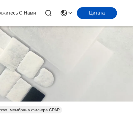
яжитесь С Нами
Цитата
еская, мембрана фильтра CPAP