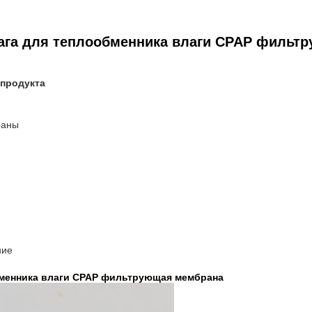
ага для теплообменника влаги CPAP фильт
 продукта
раны
ние
бменника влаги CPAP фильтрующая мембрана