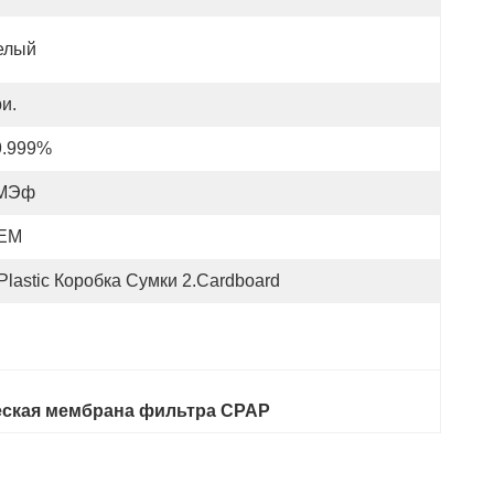
елый
и.
9.999%
МЭф
EM
Plastic Коробка Сумки 2.Cardboard
еская мембрана фильтра CPAP