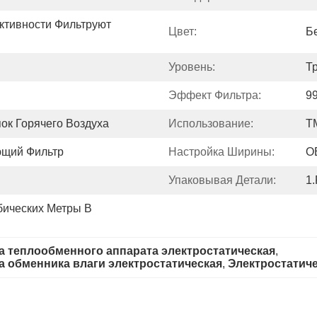
тивности Фильтруют 
Цвет:
Б
Уровень:
Тр
Эффект Фильтра:
9
ок Горячего Воздуха
Использование:
Т
щий Фильтр
Настройка Ширины:
O
Упаковывая Детали:
1.
ических Метры В   
 теплообменного аппарата электростатическая
, 
 обменника влаги электростатическая
, 
Электростатич