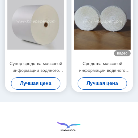
видео
Супер средства массовой
Средства массовой
информации водяного
информации водяного
фильтра вещество-
фильтра HME влажные
Лучшая цена
Лучшая цена
поглотителя свертывают
бумажные свертывают
Breathable бумагу 600mm
OEM вещество-
целлюлозного волокна
поглотителя 10mm-600mm