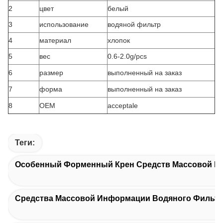
2
цвет
белый
3
использование
водяной фильтр
4
материал
хлопок
5
вес
0.6-2.0g/pcs
6
размер
выполненный на заказ
7
форма
выполненный на заказ
8
OEM
acceptale
Теги:
Особенный Форменный Крен Средств Массовой И
Средства Массовой Информации Водяного Фильт