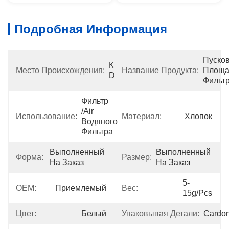
Подробная Информация
Пусков
Китай 
Место Происхождения:
Название Продукта:
Площа
Dongguan
Фильт
Фильтр 
/air 
Использование:
Материал:
Хлопок
Водяного 
Фильтра
Выполненный 
Выполненный 
Форма:
Размер:
На Заказ
На Заказ
5-
OEM:
Приемлемый
Вес:
15g/pcs
Цвет:
Белый
Упаковывая Детали:
Cardo