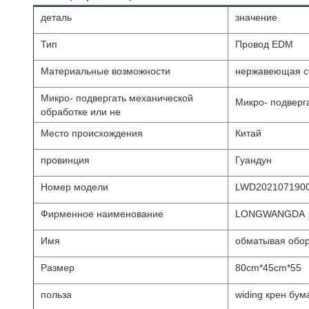
деталь
значение
Тип
Провод EDM
Материальные возможности
нержавеющая с
Микро- подвергать механической
Микро- подверг
обработке или не
Место происхождения
Китай
провинция
Гуандун
Номер модели
LWD202107190
Фирменное наименование
LONGWANGDA
Имя
обматывая обо
Размер
80cm*45cm*55
польза
widing крен бум