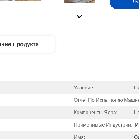
Лу
ние Продукта
Условие:
Н
Отчет По Испытанию Машин
Компоненты Ядра:
Н
Применимые Индустрии:
М
Имя:
О