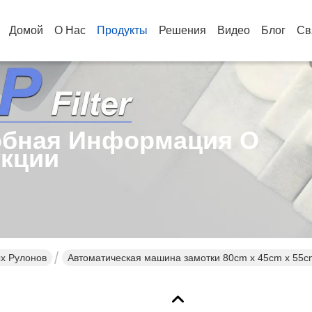
Домой
О Нас
Продукты
Решения
Видео
Блог
Св
бная Информация О
кции
х Рулонов
Автоматическая машина замотки 80cm x 45cm x 55