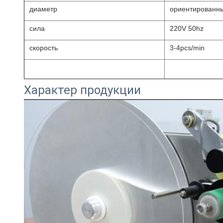
диаметр
ориентированны
сила
220V 50hz
скорость
3-4pcs/min
Характер продукции