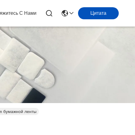
яжитесь С Нами
Цитата
cm бумажной ленты