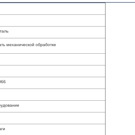
таль
ать механической обработке
066
рудование
аги