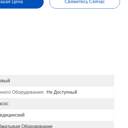
чшая Цена
Свяжитесь Сейчас
овый
ного Оборудования:
Не Доступный
асос
едицинский
бматывая Оборудование