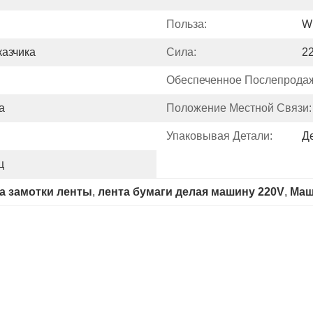
Польза:
W
азчика
Сила:
2
Обеспеченное Послепрода
а
Положение Местной Связи:
Упаковывая Детали:
Д
ц
а замотки ленты
, 
лента бумаги делая машину 220V
, 
Маш