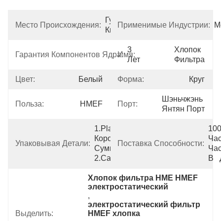
Гуандун, 
Место Происхождения:
Применимые Индустрии:
М
Китай
3 
Хлопок 
Гарантия Компонентов Ядра:
Имя:
Лет
Фильтра
Цвет:
Белый
Форма:
Круг
Шэньчжэнь 
Польза:
HMEF
Порт:
Янтян Порт
1.Plastic 
100
Коробка 
Час
Упаковывая Детали:
Поставка Способности:
Сумки 
Час
2.Cardboard
В  
Хлопок фильтра HME HMEF 
электростатический
, 
электростатический фильтр 
Выделить:
HMEF хлопка