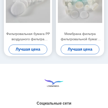
Фильтровальная бумага PP
Мембрана фильтра
воздушного фильтра
фильтровальной бумаги
электростатическая для
54.5mm обменника влаги
Лучшая цена
Лучшая цена
HME/HMEF
жары электростатическая
Социальные сети