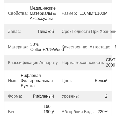
Медицинские 
Свойства:
Материалы & 
Размер:
L16MM*L100M
Аксессуары
Запас:
Никакой
Срок Годности При Хранени
30% 
Материал:
Качественная Аттестация:
Cotton+70%wood
Класс 
GB/T
Классификация Аппаратуры:
Норма Бесопасности:
I
2009
Рифленая 
Имя:
Фильтровальная 
Цвет:
Белый
Бумага
Форма:
Рифленый
Уровень:
2
160-
Вес:
190g/
Абсорбция Воды:
220%