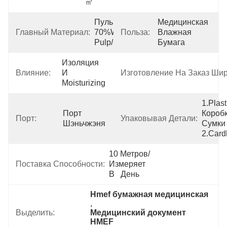
㎡
Пульпа 
Медицинская 
Главный Материал:
70%Wood 
Польза:
Влажная 
Pulp/30%Cotton
Бумага
Изоляция 
Влияние:
И 
Изготовление На Заказ Ши
Moisturizing
1.Plasti
Порт 
Коробк
Порт:
Упаковывая Детали:
Шэньчжэня
Сумки 
2.Card
10 Метров/
Поставка Способности:
Измеряет 
В   День
Hmef бумажная медицинская
, 
Выделить:
Медицинский документ 
HMEF