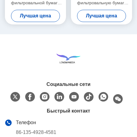
фильтровальной бумаги
фильтровальную бумагу
HMEF HME дыша
HME для другого
Лучшая цена
Лучшая цена
гофрировал
медицинского
фильтровальную бумагу
Comsumables
Социальные сети
Быстрый контакт
Телефон
86-135-4928-4581