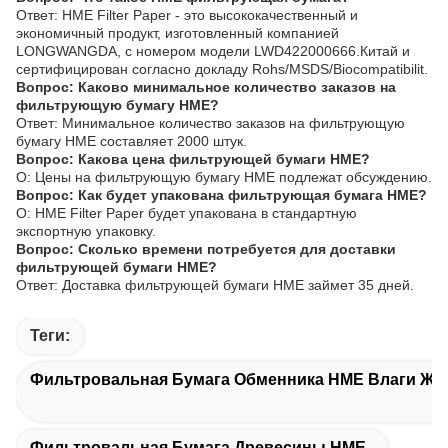
Ответ: HME Filter Paper - это высококачественный и
экономичный продукт, изготовленный компанией
LONGWANGDA, с номером модели LWD422000666.Китай и
сертифицирован согласно докладу Rohs/MSDS/Biocompatibilit.
Вопрос: Каково минимальное количество заказов на
фильтрующую бумагу HME?
Ответ: Минимальное количество заказов на фильтрующую
бумагу HME составляет 2000 штук.
Вопрос: Какова цена фильтрующей бумаги HME?
О: Цены на фильтрующую бумагу HME подлежат обсуждению.
Вопрос: Как будет упакована фильтрующая бумага HME?
О: HME Filter Paper будет упакована в стандартную
экспортную упаковку.
Вопрос: Сколько времени потребуется для доставки
фильтрующей бумаги HME?
Ответ: Доставка фильтрующей бумаги HME займет 35 дней.
Теги:
Фильтровальная Бумага Обменника HME Влаги Жа
Фильтровальная Бумага Древесины HME