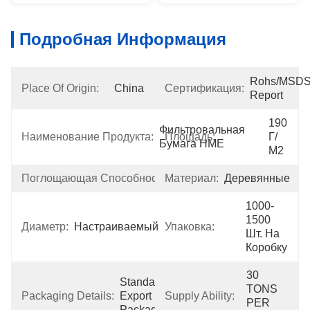
Подробная Информация
Rohs/MSDS/B
Place Of Origin:
China
Сертификация:
Report
190 
Фильтровальная 
Наименование Продукта:
Площадь:
Г/
Бумага HME
М2
Поглощающая Способность:
Материал:
300%
Деревянные
1000-
1500 
Диаметр:
Настраиваемый
Упаковка:
Шт. На 
Коробку
30 
Standard 
TONS 
Packaging Details:
Export 
Supply Ability:
PER 
Package