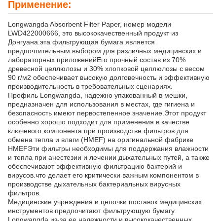
Применение:
Longwangda Absorbent Filter Paper, номер модели
LWD422000666, это высококачественный продукт из
Донгуана.эта фильтрующая бумага является
предпочтительным выбором для различных медицинских и
лабораторных приложенийЕго прочный состав из 70%
древесной целлюлозы и 30% хлопковой целлюлозы с весом
90 г/м2 обеспечивает высокую долговечность и эффективную
производительность в требовательных сценариях.
Профиль Longwangda, надежно упакованный в мешки,
предназначен для использования в местах, где гигиена и
безопасность имеют первостепенное значение.Этот продукт
особенно хорошо подходит для применения в качестве
ключевого компонента при производстве фильтров для
обмена тепла и влаги (HMEF) на оригинальной фабрике
HMEFЭти фильтры необходимы для поддержания влажности
и тепла при анестезии и лечении дыхательных путей, а также
обеспечивают эффективную фильтрацию бактерий и
вирусов.что делает его критически важным компонентом в
производстве дыхательных бактериальных вирусных
фильтров.
Медицинские учреждения и цепочки поставок медицинских
инструментов предпочитают фильтрующую бумагу
Longwangda из-за ее надежности и высококачественных