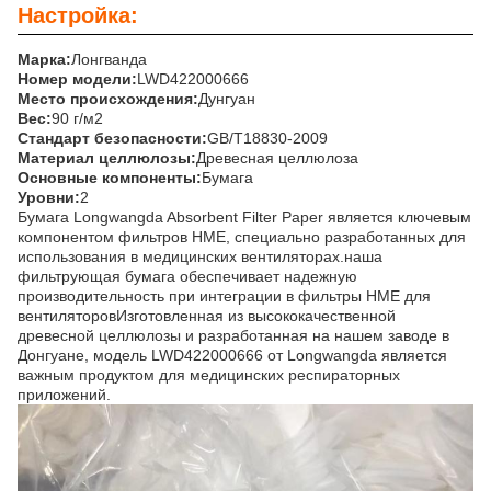
Настройка:
Марка:
Лонгванда
Номер модели:
LWD422000666
Место происхождения:
Дунгуан
Вес:
90 г/м2
Стандарт безопасности:
GB/T18830-2009
Материал целлюлозы:
Древесная целлюлоза
Основные компоненты:
Бумага
Уровни:
2
Бумага Longwangda Absorbent Filter Paper является ключевым
компонентом фильтров HME, специально разработанных для
использования в медицинских вентиляторах.наша
фильтрующая бумага обеспечивает надежную
производительность при интеграции в фильтры HME для
вентиляторовИзготовленная из высококачественной
древесной целлюлозы и разработанная на нашем заводе в
Донгуане, модель LWD422000666 от Longwangda является
важным продуктом для медицинских респираторных
приложений.