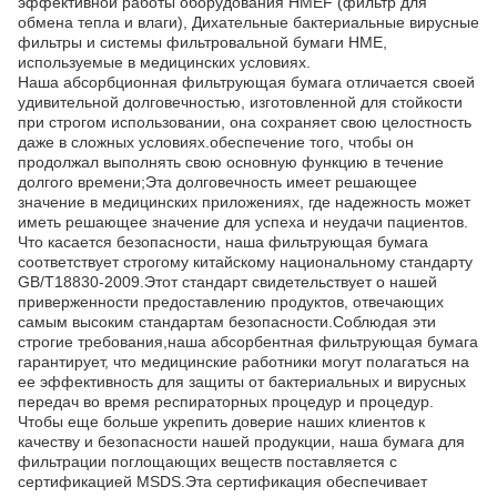
эффективной работы оборудования HMEF (фильтр для
обмена тепла и влаги), Дихательные бактериальные вирусные
фильтры и системы фильтровальной бумаги HME,
используемые в медицинских условиях.
Наша абсорбционная фильтрующая бумага отличается своей
удивительной долговечностью, изготовленной для стойкости
при строгом использовании, она сохраняет свою целостность
даже в сложных условиях.обеспечение того, чтобы он
продолжал выполнять свою основную функцию в течение
долгого времени;Эта долговечность имеет решающее
значение в медицинских приложениях, где надежность может
иметь решающее значение для успеха и неудачи пациентов.
Что касается безопасности, наша фильтрующая бумага
соответствует строгому китайскому национальному стандарту
GB/T18830-2009.Этот стандарт свидетельствует о нашей
приверженности предоставлению продуктов, отвечающих
самым высоким стандартам безопасности.Соблюдая эти
строгие требования,наша абсорбентная фильтрующая бумага
гарантирует, что медицинские работники могут полагаться на
ее эффективность для защиты от бактериальных и вирусных
передач во время респираторных процедур и процедур.
Чтобы еще больше укрепить доверие наших клиентов к
качеству и безопасности нашей продукции, наша бумага для
фильтрации поглощающих веществ поставляется с
сертификацией MSDS.Эта сертификация обеспечивает