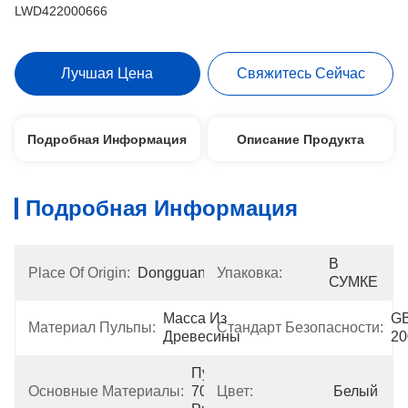
LWD422000666
Лучшая Цена
Свяжитесь Сейчас
Подробная Информация
Описание Продукта
Подробная Информация
В 
Place Of Origin:
Dongguan
Упаковка:
СУМКЕ
Масса Из 
GB
Материал Пульпы:
Стандарт Безопасности:
Древесины
20
Пульпа 
Основные Материалы:
70%Wood 
Цвет:
Белый