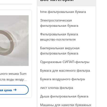
hme фильтровальная бумага
Электростатическая
фильтровальная бумага
Фильтровальная бумага
вещество-поглотителя
Бактериальная вирусная
фильтровальная бумага
Одноразовые СИПАП-фильтры
Бумага для масляного фильтра
ьного мешка 5um
Бумага воздушного фильтра
сла воды воздуха
т Filteration
лист хлопка фильтра
ая цена
Дыша фильтровальная бумага
Машины для намотки бумажных