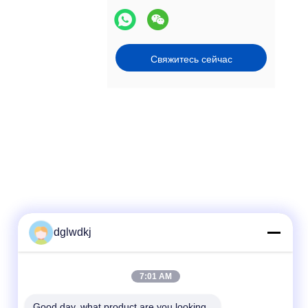
Свяжитесь сейчас
dglwdkj
Быстрый контакт
7:01 AM
Телефон
86-135-4928-4581
Good day, what product are you looking 