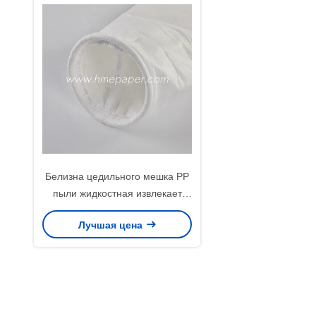
Белизна цедильного мешка PP
пыли жидкостная извлекает
подвесы песка точные
Лучшая цена