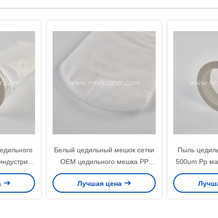
едильного
Белый цедильный мешок сетки
Пыль цедил
индустрии
OEM цедильного мешка PP
500um Pp ма
й
пыли воздуха
собирае
а
Лучшая цена
Лучш