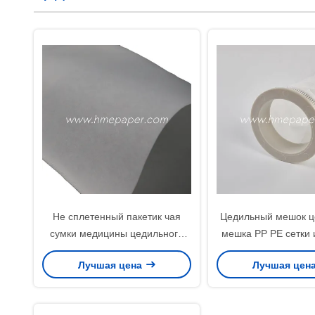
Не сплетенный пакетик чая
Цедильный мешок ц
сумки медицины цедильного
мешка PP PE сетки 
мешка PP белый
жидкостны
Лучшая цена
Лучшая цен