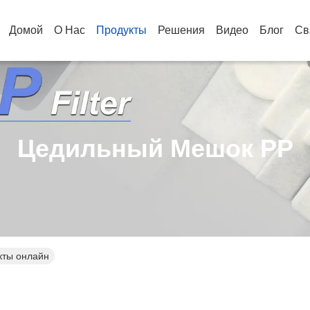
Домой
О Нас
Продукты
Решения
Видео
Блог
Св
Цедильный Мешок PP
кты онлайн