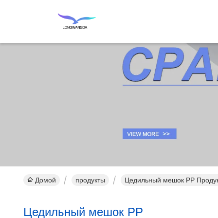
Домой
продукты
Цедильный мешок PP Проду
Цедильный мешок PP