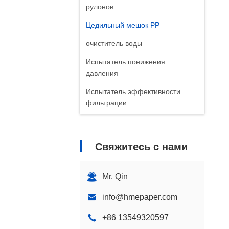
рулонов
Цедильный мешок PP
очиститель воды
Испытатель понижения
давления
Испытатель эффективности
фильтрации
CO2 фильтр
Гепа-фильтр
Свяжитесь с нами
Mr. Qin
info@hmepaper.com
+86 13549320597