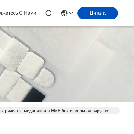
яжитесь С Нами
Цитата
лектричества медицинская HME бактериальная вирусная