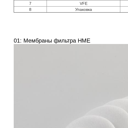
7
VFE
8
Упаковка
01: Мембраны фильтра HME