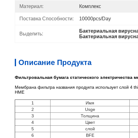
Материал:
Комплекс
Поставка Способности:
10000pcs/day
Бактериальная вирусн
Выделить:
Бактериальная вирусн
Описание Продукта
Фильтровальная бумага статического электричества м
Мембрана фильтра названия продукта использует слой 4 t
HME
1
Имя
2
Usge
3
Толщина
4
Цвет
5
слой
6
BFE