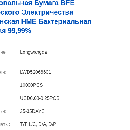
овальная Бумага BFE
ского Электричества
нская HME Бактериальная
я 99,99%
ие
Longwangda
ли:
LWD52066601
10000PCS
USD0.08-0.25PCS
ки:
25-35DAYS
аты:
T/T, L/C, D/A, D/P