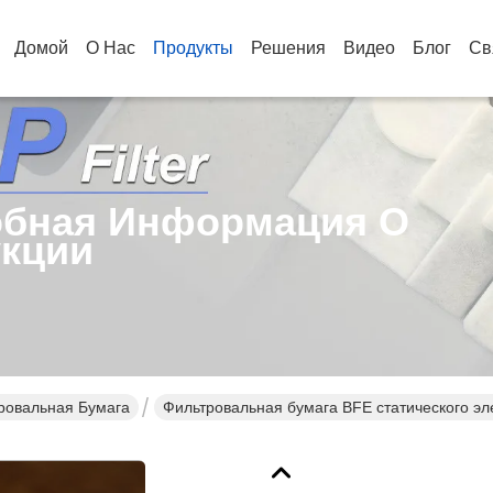
Домой
О Нас
Продукты
Решения
Видео
Блог
Св
бная Информация О
кции
ровальная Бумага
Фильтровальная бумага BFE статического э
99,99%