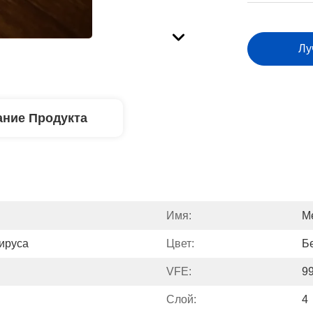
Лу
ние Продукта
Имя:
М
ируса
Цвет:
Б
VFE:
9
Слой:
4