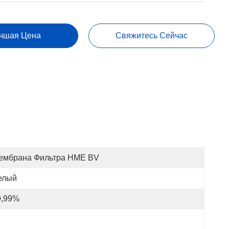
чшая Цена
Свяжитесь Сейчас
ембрана Фильтра HME BV
елый
9,99%