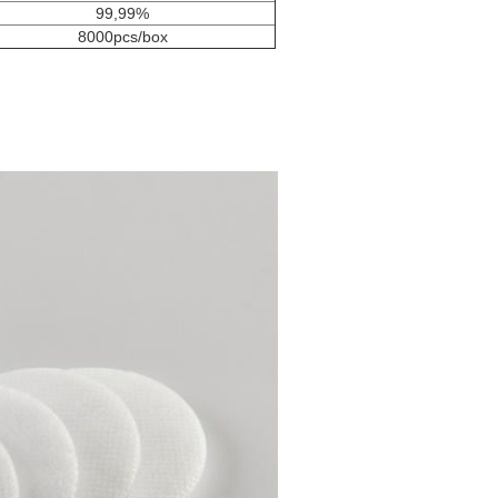
99,99%
8000pcs/box