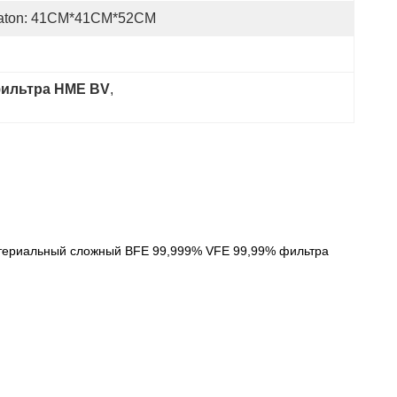
aton: 41CM*41CM*52CM
ильтра HME BV
, 
материальный сложный BFE 99,999% VFE 99,99% фильтра