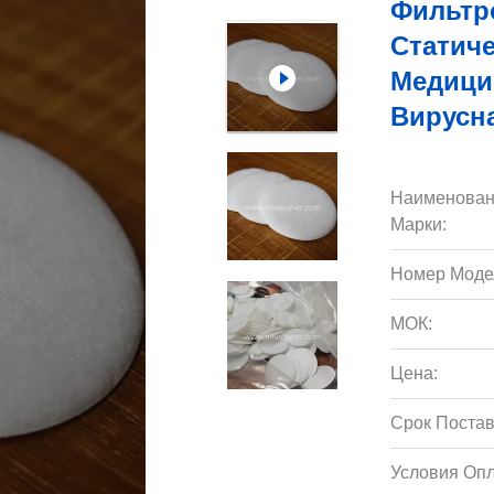
Фильтр
Статиче
Медици
Вирусна
Наименован
Марки:
Номер Моде
МОК:
Цена:
Срок Постав
Условия Опл