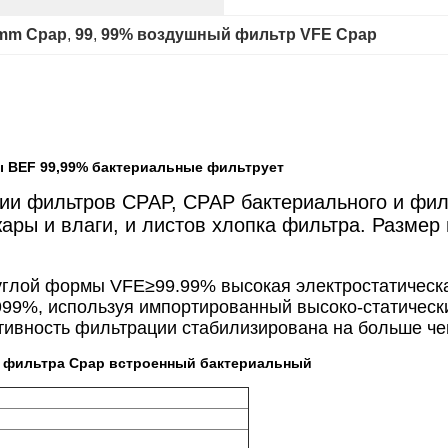
0mm Cpap
, 
99
, 
99% воздушный фильтр VFE Cpap
ы BEF 99,99% бактериальные фильтрует
ии фильтров CPAP, CPAP бактериального и филь
ры и влаги, и листов хлопка фильтра. Размер 
углой формы VFE≥99.99% высокая электростатическ
9%, используя импортированный высоко-статический
ивность фильтрации стабилизирована на больше чем
о фильтра Cpap встроенный бактериальный