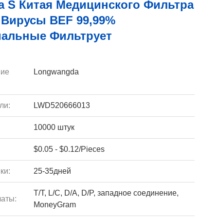
а S Китая Медицинского Фильтра
 Вирусы BEF 99,99%
иальные Фильтрует
ие
Longwangda
ли:
LWD520666013
10000 штук
$0.05 - $0.12/Pieces
ки:
25-35дней
T/T, L/C, D/A, D/P, западное соединение,
аты:
MoneyGram