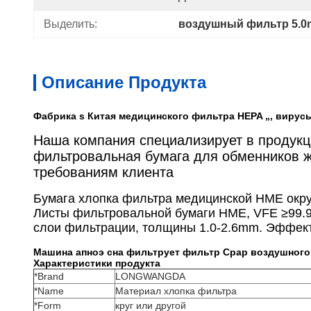
Выделить:
воздушный фильтр 5.
Описание Продукта
Фабрика s Китая медицинского фильтра HEPA „, вирус
Наша компания специализирует в продукц
фильтровальная бумага для обменников жа
требованиям клиента
Бумага хлопка фильтра медицинской HME окр
Листы фильтровальной бумаги HME, VFE ≥99.99
слои фильтрации, толщины 1.0-2.6mm. Эффект
Машина апноэ сна фильтрует фильтр Cpap воздушног
Характеристики продукта
*Brand
LONGWANGDA
*Name
Материал хлопка фильтра
*Form
круг или другой