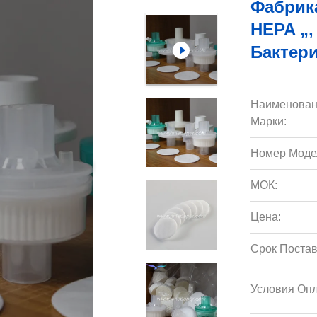
Фабрик
HEPA „,
Бактер
Наименован
Марки:
Номер Моде
МОК:
Цена:
Срок Постав
Условия Опл