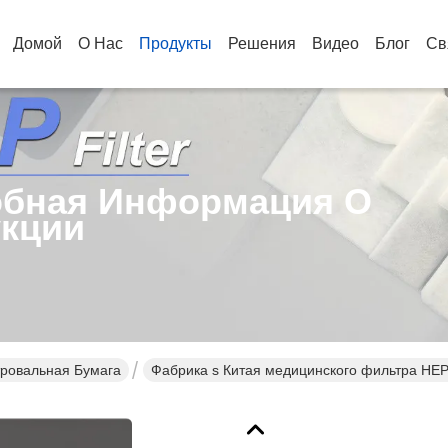
Домой
О Нас
Продукты
Решения
Видео
Блог
Св
бная Информация О
кции
тровальная Бумага
Фабрика s Китая медицинского фильтра HEP