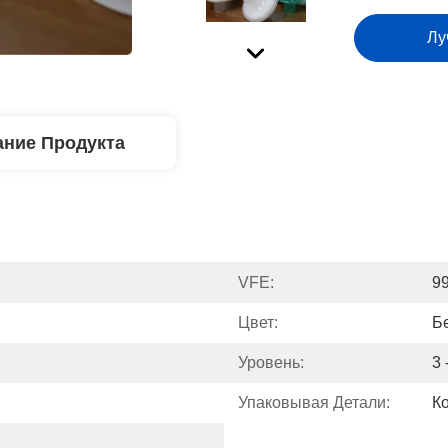
Лу
ние Продукта
VFE:
9
Цвет:
Б
Уровень:
3 
Упаковывая Детали:
К