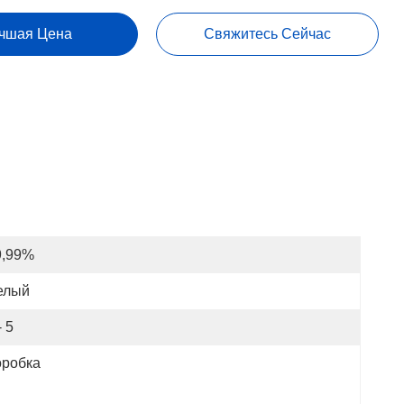
чшая Цена
Свяжитесь Сейчас
9,99%
елый
- 5
оробка