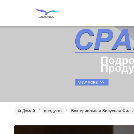
Подро
Проду
Домой
продукты
Бактериальная Вирусная Филь