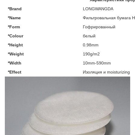
*Brand
LONGWANGDA
*Name
Фильтровальная бумага 
*Form
Гофрированный
*Colour
белый
*Height
0.98mm
*Weight
190g/m2
*Width
10mm-590mm
*Effect
Изоляция и moisturizing