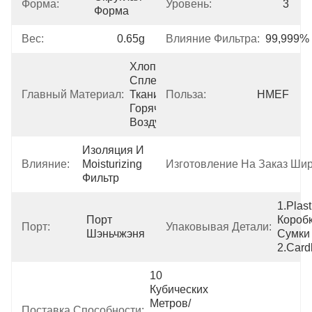
Форма:
Уровень:
3
Форма
Вес:
0.65g
Влияние Фильтра:
99,999%
Хлопок Не-
Сплетенной 
Главный Материал:
Ткани/
Польза:
HMEF
Горячего 
Воздуха
Изоляция И 
Влияние:
Moisturizing 
Изготовление На Заказ Ши
Фильтр
1.Plasti
Порт 
Коробк
Порт:
Упаковывая Детали:
Шэньчжэня
Сумки 
2.Card
10 
Кубических 
Метров/
Поставка Способности: