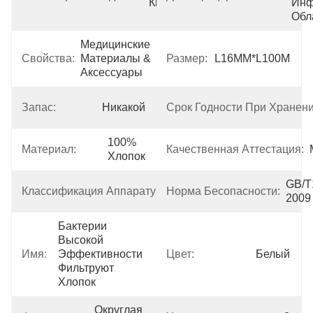
Китай
Инф
Обл
Медицинские 
Свойства:
Материалы & 
Размер:
L16MM*L100M
Аксессуары
Запас:
Никакой
Срок Годности При Хранени
100% 
Материал:
Качественная Аттестация:
Хлопок
Класс 
GB/T
Классификация Аппаратуры:
Норма Бесопасности:
I
2009
Бактерии 
Высокой 
Имя:
Эффективности 
Цвет:
Белый
Фильтруют 
Хлопок
Округлая 