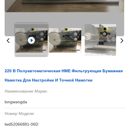
220 В Полуавтоматическая HME Фильтрующая Бумажная
Намотка Для Настройки И Точной Намотки
Наименование Марки:
longwangda
Номер Модели:
lwd52066881-06D