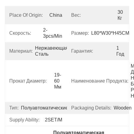
30 
Place Of Origin:
China
Вес:
Кг
2-
Скорость:
Размер:
L80*W30*H45CM
3pcs/min
Нержавеющая 
1 
Материал:
Гарантия:
Сталь
Год
М
Д
19-
Н
Прокат Диаметр:
60 
Наименование Продукта:
Б
Мм
Р
Тип:
Полуавтоматические
Packaging Details:
Wooden
Supply Ability:
2SET/M
Полуавтоматическая 