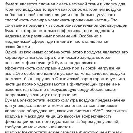
бумаги является сложная смесь нетканой ткани и хлопка для
горячего воздуха.в то время как хлопок на горячем воздухе
добавляет слой теплоизоляции и еще больше улучшает
способность фильтра улавливать крошечные частицыЭто
сочетание приводит к высокопроизводительной фильтрующей
бумаге, которая не только эффективна, но и надежна и
надежна для различных применений.Особенно в
медицинской сфере, где гигиена и чистота являются
важнейшими..
Одной из ключевых особенностей этого продукта является его
характеристика фильтра статического заряда, которая
позволяет фильтрующей бумаге поддерживать
эффективность фильтрации даже при высокой нагрузке на
пыль.Это особенно важно в условиях, когда качество воздуха
не может быть нарушено.Статический заряд гарантирует, что
частицы прочно удерживаются в фильтрующей среде и не
выделяются обратно в окружающую среду.обеспечивает
непрерывную защиту от загрязнения.
Бумага электростатического фильтра воздуха предназначена
для универсальности и может использоваться в широком
диапазоне оборудования, включая системы HVAC, очистители
воздуха и маски для лица.Его высокая эффективность
фильтрации делает его идеальным выбором для условий,
требующих максимальной чистоты
воздухаЭлектростатические свойства фильтрующей бумаги