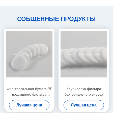
СОБЩЕННЫЕ ПРОДУКТЫ
Фильтровальная бумага PP
Круг хлопка фильтра
воздушного фильтра
бактериального вируса
электростатическая для
HME HMEF
Лучшая цена
Лучшая цена
HME/HMEF
электростатический