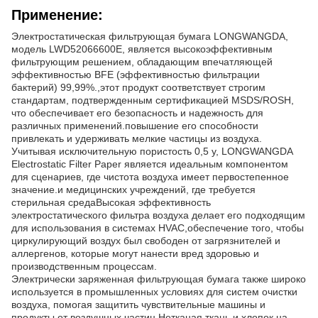
Применение:
Электростатическая фильтрующая бумага LONGWANGDA,
модель LWD52066600E, является высокоэффективным
фильтрующим решением, обладающим впечатляющей
эффективностью BFE (эффективностью фильтрации
бактерий) 99,99%.,этот продукт соответствует строгим
стандартам, подтвержденным сертификацией MSDS/ROSH,
что обеспечивает его безопасность и надежность для
различных применений.повышение его способности
привлекать и удерживать мелкие частицы из воздуха.
Учитывая исключительную пористость 0,5 у, LONGWANGDA
Electrostatic Filter Paper является идеальным компонентом
для сценариев, где чистота воздуха имеет первостепенное
значение.и медицинских учреждений, где требуется
стерильная средаВысокая эффективность
электростатического фильтра воздуха делает его подходящим
для использования в системах HVAC,обеспечение того, чтобы
циркулирующий воздух был свободен от загрязнителей и
аллергенов, которые могут нанести вред здоровью и
производственным процессам.
Электрически заряженная фильтрующая бумага также широко
используется в промышленных условиях для систем очистки
воздуха, помогая защитить чувствительные машины и
продукты от воздушных частиц.Нетканая ткань и хлопок на