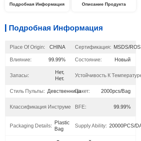
Подробная Информация
Описание Продукта
Подробная Информация
Place Of Origin:
CHINA
Сертификация:
MSDS/RO
Влияние:
99.99%
Состояние:
Новый
Нет, 
Запасы:
Устойчивость К Температур
Нет.
Стиль Пульпы:
Девственница
Пакет:
2000pcs/bag
Класс 
Классификация Инструментов:
BFE:
99.99%
I
Plastic 
Packaging Details:
Supply Ability:
20000PCS/D
Bag