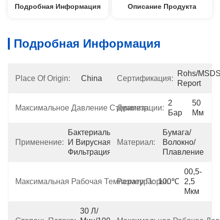
Подробная Информация
Описание Продукта
Подробная Информация
Rohs/MSDS/B
Place Of Origin:
China
Сертификация:
Report
2 
50 
Максимальное Давление Стерилизации:
Диаметр:
Бар
Мм
Бактериальная 
Бумага/
Применение:
И Вирусная 
Материал:
Волокно/
Фильтрация
Плавление
00,5-
Максимальная Рабочая Температура:
Размер Поры:
100℃
2,5 
Мкм
30 Л/