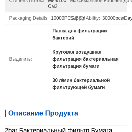
Степень Потока:
Мин/100 
Максимальное Рабочее Дав
См2
Packaging Details:
10000PCS/BOX
Supply Ability:
30000pcs/da
Папка для фильтрации 
бактерий
, 
Круговая воздушная 
Выделить:
фильтрация бактериальная 
фильтрация бумаги
, 
30 л/мин бактериальной 
фильтрующей бумаги
Описание Продукта
2bar Бактериальный фильтр Бумага