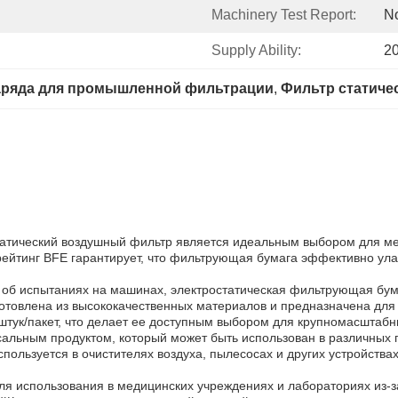
Machinery Test Report:
No
Supply Ability:
2
заряда для промышленной фильтрации
, 
Фильтр статиче
атический воздушный фильтр является идеальным выбором для мед
рейтинг BFE гарантирует, что фильтрующая бумага эффективно ул
чет об испытаниях на машинах, электростатическая фильтрующая бу
отовлена из высококачественных материалов и предназначена для 
 штук/пакет, что делает ее доступным выбором для крупномасштаб
альным продуктом, который может быть использован в различных 
пользуется в очистителях воздуха, пылесосах и других устройства
я использования в медицинских учреждениях и лабораториях из-за