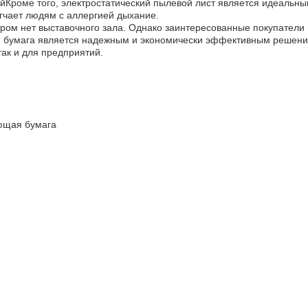
йКроме того, электростатический пылевой лист является идеальн
гчает людям с аллергией дыхание.
ром нет выставочного зала. Однако заинтересованные покупатели 
 бумага является надежным и экономически эффективным решение
ак и для предприятий.
ющая бумага