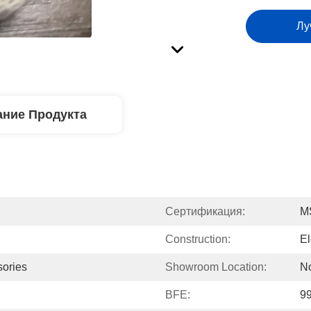
Лу
ние Продукта
Сертификация:
M
Construction:
El
sories
Showroom Location:
N
BFE:
9