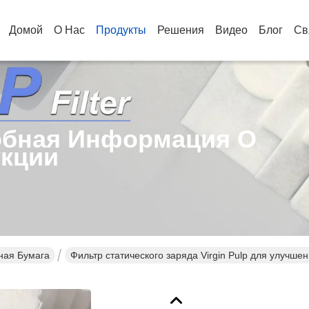
Домой
О Нас
Продукты
Решения
Видео
Блог
Св
бная Информация О
кции
ная Бумага
Фильтр статического заряда Virgin Pulp для улуч