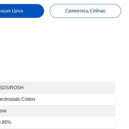
чшая Цена
Свяжитесь Сейчас
SDS/ROSH
ectrostatic Cotton
one
9.99%