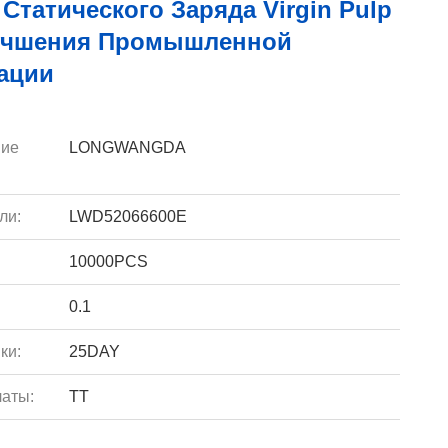
Статического Заряда Virgin Pulp
учшения Промышленной
ации
ие
LONGWANGDA
ли:
LWD52066600E
10000PCS
0.1
ки:
25DAY
аты:
TT