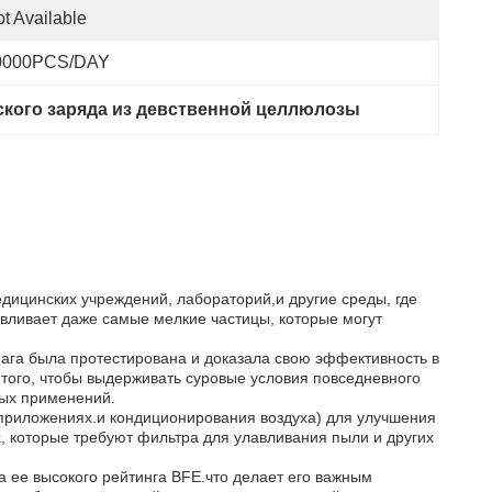
t Available
0000PCS/DAY
ского заряда из девственной целлюлозы
ицинских учреждений, лабораторий,и другие среды, где
авливает даже самые мелкие частицы, которые могут
мага была протестирована и доказала свою эффективность в
того, чтобы выдерживать суровые условия повседневного
ных применений.
приложениях.и кондиционирования воздуха) для улучшения
х, которые требуют фильтра для улавливания пыли и других
 ее высокого рейтинга BFE.что делает его важным