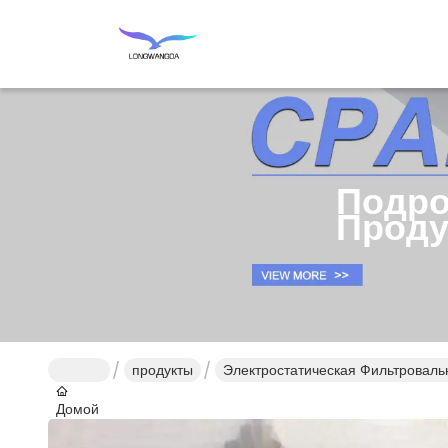
Подро
Проду
продукты
Электростатическая Фильтроваль
Домой